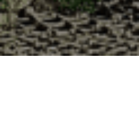
Pourquoi acheter vos huîtres à la
Cabane d’Adrien pour votre
livraison 48h à Amance, Meurthe et
Moselle ?
La Cabane d’Adrien s’engage à vous offrir une expérience
de haute qualité à chaque commande. Vous habitez Amance
dans le département 54 ? Voici quelques raisons pour
lesquelles vous devriez choisir notre service de livraison