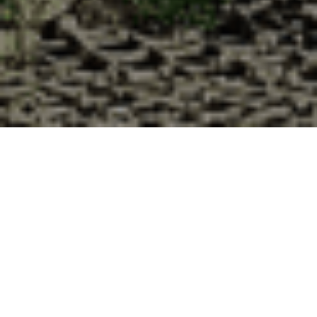
Pourquoi acheter vos huîtres à la
Cabane d’Adrien pour votre
livraison 48h à Audun-le-Roman,
Meurthe et Moselle ?
La Cabane d’Adrien s’engage à vous offrir une expérience
de haute qualité à chaque commande. Vous habitez Audun-
le-Roman dans le département 54 ? Voici quelques raisons
pour lesquelles vous devriez choisir notre service de