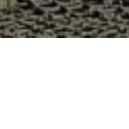
Pourquoi acheter vos huîtres à la
Cabane d’Adrien pour votre
livraison 48h à Augères, Creuse ?
La Cabane d’Adrien s’engage à vous offrir une expérience
de haute qualité à chaque commande. Vous habitez Augères
dans le département 23 ? Voici quelques raisons pour
lesquelles vous devriez choisir notre service de livraison
d'huîtres :