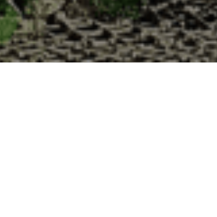
tres à la Cabane d’Adrien pour votre livrais
 de haute qualité à chaque commande. Vous habitez Auriat dans le dépar
1. Ostréiculteur sur l’île de Noirmout
La Cabane d’Adrien est une entreprise ostréicol
Vendée (85). Tous les ans, nos clients reparten
Cabane d’Adrien. Cette année, pour répondre 
ligne afin que tout au long de l’année, nos clie