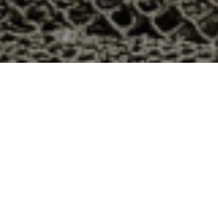
on 48h à Auriat, Creuse ?
tement 23 ? Voici quelques raisons pour lesquelles vous
ier
e qui produit ses huîtres sur l’île de Noirmoutier, en
t avec leur bourriche d’huîtres en souvenir de la
à la demande, nous avons décidé d’ouvrir la vente en
nts puissent profiter des saveurs iodées de l’île de