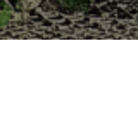
 Cabane d’Adrien pour votre livraison 48h à
 de haute qualité à chaque commande. Vous habitez Autrecourt-et-Pourr
uîtres :
1. Ostréiculteur sur l’île de Noirmout
La Cabane d’Adrien est une entreprise ostréicol
Vendée (85). Tous les ans, nos clients reparten
Cabane d’Adrien. Cette année, pour répondre 
ligne afin que tout au long de l’année, nos clie