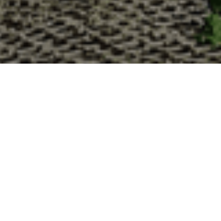
Pourquoi acheter vos huîtres à la
La Cabane d’Adrien s’engage à vous offrir une expérience
lesquelles vous devriez choisir notre service de livraison d'h