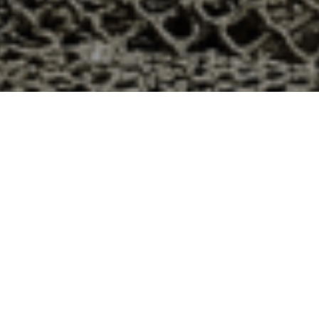
 Autrecourt-et-Pourron, Ardennes ?
on dans le département 08 ? Voici quelques raisons pour
ier
e qui produit ses huîtres sur l’île de Noirmoutier, en
t avec leur bourriche d’huîtres en souvenir de la
à la demande, nous avons décidé d’ouvrir la vente en
nts puissent profiter des saveurs iodées de l’île de