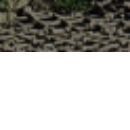
Pourquoi acheter vos huîtres à la
Cabane d’Adrien pour votre
livraison 48h à Azat-Châtenet,
Creuse ?
La Cabane d’Adrien s’engage à vous offrir une expérience
de haute qualité à chaque commande. Vous habitez Azat-
Châtenet dans le département 23 ? Voici quelques raisons
pour lesquelles vous devriez choisir notre service de