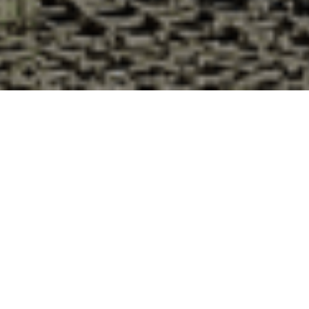
Pourquoi acheter vos huîtres à la
Cabane d’Adrien pour votre
livraison 48h à Basville, Creuse ?
La Cabane d’Adrien s’engage à vous offrir une expérience
de haute qualité à chaque commande. Vous habitez Basville
dans le département 23 ? Voici quelques raisons pour
lesquelles vous devriez choisir notre service de livraison
d'huîtres :