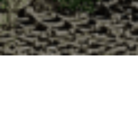
Pourquoi acheter vos huîtres à la
Cabane d’Adrien pour votre
livraison 48h à Battigny, Meurthe et
Moselle ?
La Cabane d’Adrien s’engage à vous offrir une expérience
de haute qualité à chaque commande. Vous habitez
Battigny dans le département 54 ? Voici quelques raisons
pour lesquelles vous devriez choisir notre service de