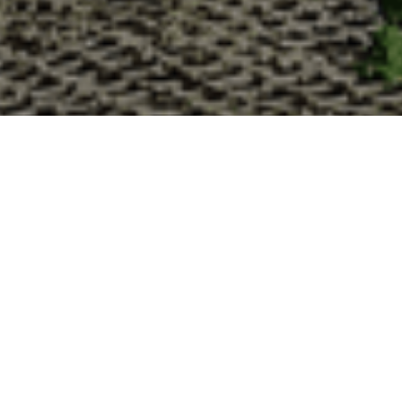
Pourquoi acheter vos huît
La Cabane d’Adrien s’engage à vous offrir une expérience
devriez choisir notre service de livraison d'huîtres :