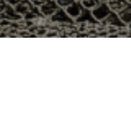
son 48h à Baupte, Manche ?
rtement 50 ? Voici quelques raisons pour lesquelles vous
ier
e qui produit ses huîtres sur l’île de Noirmoutier, en
t avec leur bourriche d’huîtres en souvenir de la
à la demande, nous avons décidé d’ouvrir la vente en
nts puissent profiter des saveurs iodées de l’île de