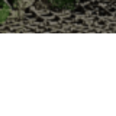
res à la Cabane d’Adrien pour votre livrai
 de haute qualité à chaque commande. Vous habitez Baupte dans le dépa
1. Ostréiculteur sur l’île de Noirmout
La Cabane d’Adrien est une entreprise ostréicol
Vendée (85). Tous les ans, nos clients reparten
Cabane d’Adrien. Cette année, pour répondre 
ligne afin que tout au long de l’année, nos clie