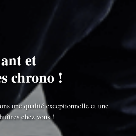
ant et
es chrono !
ons une qualité exceptionnelle et une
uîtres chez vous !