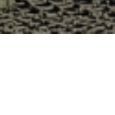
Pourquoi acheter vos huîtres à la
Cabane d’Adrien pour votre
livraison 48h à Beauficel, Manche ?
La Cabane d’Adrien s’engage à vous offrir une expérience
de haute qualité à chaque commande. Vous habitez
Beauficel dans le département 50 ? Voici quelques raisons
pour lesquelles vous devriez choisir notre service de
livraison d'huîtres :