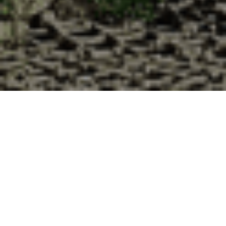
Pourquoi acheter vos huîtres à la
Cabane d’Adrien pour votre
livraison 48h à Beaumont-lès-
Valence, Drôme ?
La Cabane d’Adrien s’engage à vous offrir une expérience
de haute qualité à chaque commande. Vous habitez
Beaumont-lès-Valence dans le département 26 ? Voici
quelques raisons pour lesquelles vous devriez choisir notre