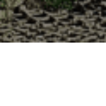
Pourquoi acheter vos huîtres à la
Cabane d’Adrien pour votre
livraison 48h à Bénivay-Ollon,
Drôme ?
La Cabane d’Adrien s’engage à vous offrir une expérience
de haute qualité à chaque commande. Vous habitez
Bénivay-Ollon dans le département 26 ? Voici quelques
raisons pour lesquelles vous devriez choisir notre service de