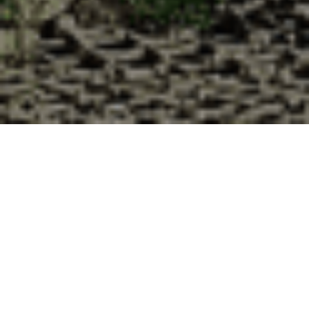
Pourquoi acheter vos huîtres à la
Cabane d’Adrien pour votre
livraison 48h à Bergholtz, Haut-
Rhin ?
La Cabane d’Adrien s’engage à vous offrir une expérience
de haute qualité à chaque commande. Vous habitez
Bergholtz dans le département 68 ? Voici quelques raisons
pour lesquelles vous devriez choisir notre service de