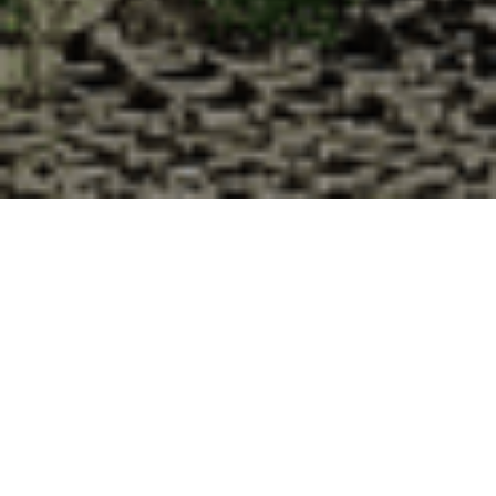
Pourquoi acheter vos huîtres à la
Cabane d’Adrien pour votre
livraison 48h à Beuvillers, Meurthe
et Moselle ?
La Cabane d’Adrien s’engage à vous offrir une expérience
de haute qualité à chaque commande. Vous habitez
Beuvillers dans le département 54 ? Voici quelques raisons
pour lesquelles vous devriez choisir notre service de