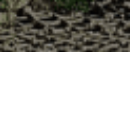
Pourquoi acheter vos huîtres à la
Cabane d’Adrien pour votre
livraison 48h à Boisville-la-Saint-
Père, Eure-et-Loir ?
La Cabane d’Adrien s’engage à vous offrir une expérience
de haute qualité à chaque commande. Vous habitez
Boisville-la-Saint-Père dans le département 28 ? Voici
quelques raisons pour lesquelles vous devriez choisir notre