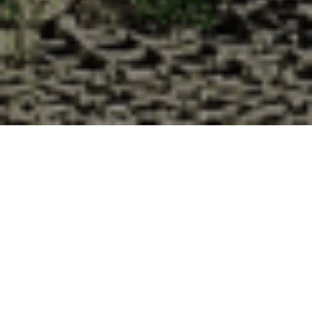
Pourquoi acheter vos huîtres à la
Cabane d’Adrien pour votre
livraison 48h à Boussac-Bourg,
Creuse ?
La Cabane d’Adrien s’engage à vous offrir une expérience
de haute qualité à chaque commande. Vous habitez
Boussac-Bourg dans le département 23 ? Voici quelques
raisons pour lesquelles vous devriez choisir notre service de