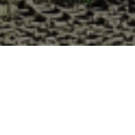
Pourquoi acheter vos huîtres à la
Cabane d’Adrien pour votre
livraison 48h à Brillevast, Manche ?
La Cabane d’Adrien s’engage à vous offrir une expérience
de haute qualité à chaque commande. Vous habitez
Brillevast dans le département 50 ? Voici quelques raisons
pour lesquelles vous devriez choisir notre service de
livraison d'huîtres :