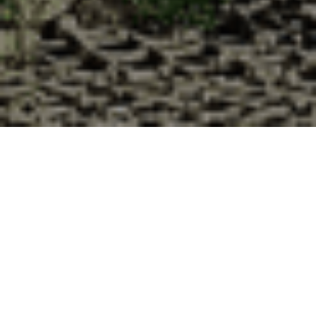
Pourquoi acheter vos huîtres à la
Cabane d’Adrien pour votre
livraison 48h à Bruville, Meurthe et
Moselle ?
La Cabane d’Adrien s’engage à vous offrir une expérience
de haute qualité à chaque commande. Vous habitez Bruville
dans le département 54 ? Voici quelques raisons pour
lesquelles vous devriez choisir notre service de livraison