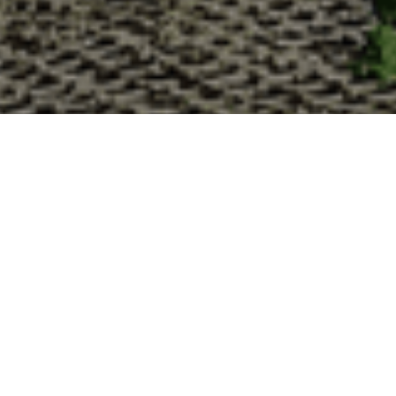
Pourquoi acheter vos huît
La Cabane d’Adrien s’engage à vous offrir une expérience
devriez choisir notre service de livraison d'huîtres :