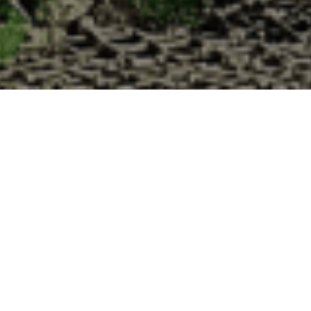
res à la Cabane d’Adrien pour votre livraiso
 de haute qualité à chaque commande. Vous habitez Bû dans le départem
1. Ostréiculteur sur l’île de Noirmout
La Cabane d’Adrien est une entreprise ostréicol
Vendée (85). Tous les ans, nos clients reparten
Cabane d’Adrien. Cette année, pour répondre 
ligne afin que tout au long de l’année, nos clie