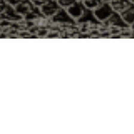
n 48h à Bû, Eure-et-Loir ?
ent 28 ? Voici quelques raisons pour lesquelles vous
ier
e qui produit ses huîtres sur l’île de Noirmoutier, en
t avec leur bourriche d’huîtres en souvenir de la
à la demande, nous avons décidé d’ouvrir la vente en
nts puissent profiter des saveurs iodées de l’île de