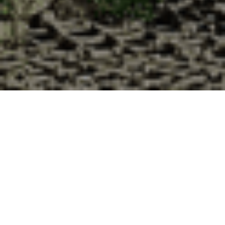
Pourquoi acheter vos huîtres à la
Cabane d’Adrien pour votre
livraison 48h à Bures, Meurthe et
Moselle ?
La Cabane d’Adrien s’engage à vous offrir une expérience
de haute qualité à chaque commande. Vous habitez Bures
dans le département 54 ? Voici quelques raisons pour
lesquelles vous devriez choisir notre service de livraison