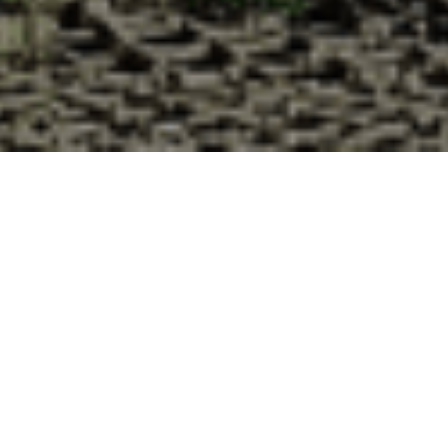
Pourquoi acheter vos huîtres à la
Cabane d’Adrien pour votre
livraison 48h à Canteloup, Manche ?
La Cabane d’Adrien s’engage à vous offrir une expérience
de haute qualité à chaque commande. Vous habitez
Canteloup dans le département 50 ? Voici quelques raisons
pour lesquelles vous devriez choisir notre service de
livraison d'huîtres :