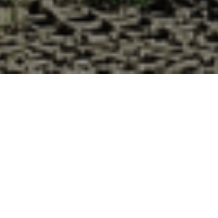
Pourquoi acheter vos huîtres à la
Cabane d’Adrien pour votre
livraison 48h à Chabrillan, Drôme ?
La Cabane d’Adrien s’engage à vous offrir une expérience
de haute qualité à chaque commande. Vous habitez
Chabrillan dans le département 26 ? Voici quelques raisons
pour lesquelles vous devriez choisir notre service de
livraison d'huîtres :