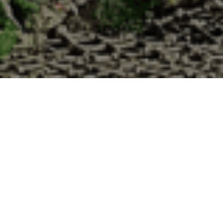
Cabane d’Adrien pour votre livraison 48h à
?
 de haute qualité à chaque commande. Vous habitez Charency-Vezin dan
uîtres :
1. Ostréiculteur sur l’île de Noirmout
La Cabane d’Adrien est une entreprise ostréicol