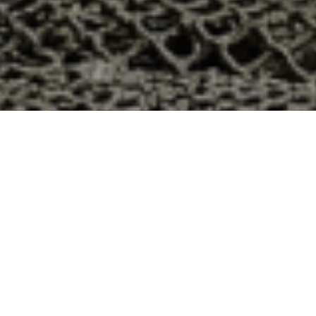
 Charency-Vezin, Meurthe et Moselle
s le département 54 ? Voici quelques raisons pour
ier
e qui produit ses huîtres sur l’île de Noirmoutier, en