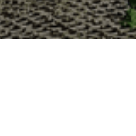
Pourquoi acheter vos huîtres à
La Cabane d’Adrien s’engage à vous offrir une expérience
vous devriez choisir notre service de livraison d'huîtres :