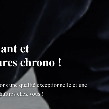
ant et
ures chrono !
ons une qualité exceptionnelle et une
uîtres chez vous !