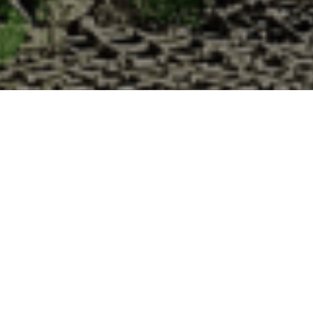
 la Cabane d’Adrien pour votre livraison 48
 de haute qualité à chaque commande. Vous habitez Charonville dans le 
1. Ostréiculteur sur l’île de Noirmout
La Cabane d’Adrien est une entreprise ostréicol
Vendée (85). Tous les ans, nos clients reparten
Cabane d’Adrien. Cette année, pour répondre 
ligne afin que tout au long de l’année, nos clie