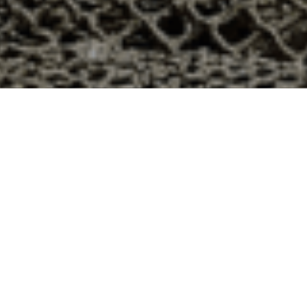
h à Charonville, Eure-et-Loir ?
département 28 ? Voici quelques raisons pour lesquelles
ier
e qui produit ses huîtres sur l’île de Noirmoutier, en
t avec leur bourriche d’huîtres en souvenir de la
à la demande, nous avons décidé d’ouvrir la vente en
nts puissent profiter des saveurs iodées de l’île de