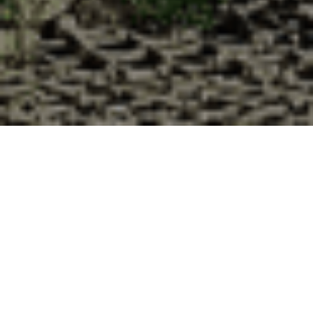
Pourquoi acheter vos huîtres à la
Cabane d’Adrien pour votre
livraison 48h à Châteaudun, Eure-
et-Loir ?
La Cabane d’Adrien s’engage à vous offrir une expérience
de haute qualité à chaque commande. Vous habitez
Châteaudun dans le département 28 ? Voici quelques
raisons pour lesquelles vous devriez choisir notre service de