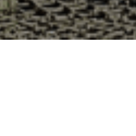
Pourquoi acheter vos huîtres à la
Cabane d’Adrien pour votre
livraison 48h à Châtelard, Creuse ?
La Cabane d’Adrien s’engage à vous offrir une expérience
de haute qualité à chaque commande. Vous habitez
Châtelard dans le département 23 ? Voici quelques raisons
pour lesquelles vous devriez choisir notre service de
livraison d'huîtres :