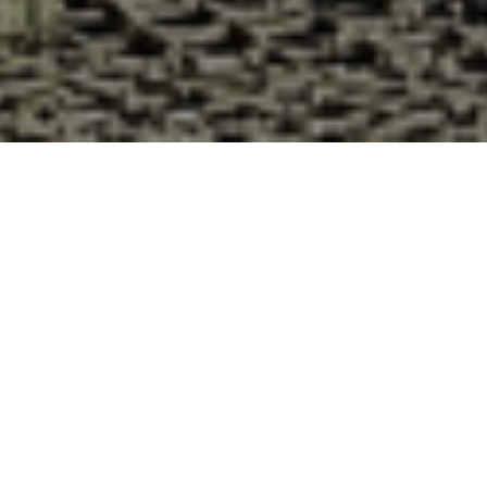
Pourquoi acheter vos huîtres à la
Cabane d’Adrien pour votre
livraison 48h à Chavanat, Creuse ?
La Cabane d’Adrien s’engage à vous offrir une expérience
de haute qualité à chaque commande. Vous habitez
Chavanat dans le département 23 ? Voici quelques raisons
pour lesquelles vous devriez choisir notre service de
livraison d'huîtres :