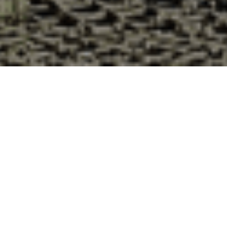
Pourquoi acheter vos huîtres à la
Cabane d’Adrien pour votre
livraison 48h à Coucy, Ardennes ?
La Cabane d’Adrien s’engage à vous offrir une expérience
de haute qualité à chaque commande. Vous habitez Coucy
dans le département 08 ? Voici quelques raisons pour
lesquelles vous devriez choisir notre service de livraison
d'huîtres :