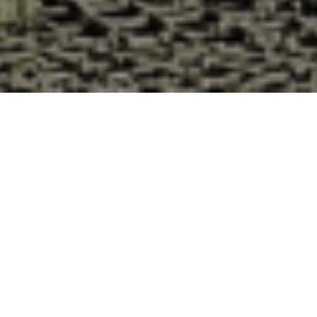
Pourquoi acheter vos huîtres à la
Cabane d’Adrien pour votre
livraison 48h à Courtils, Manche ?
La Cabane d’Adrien s’engage à vous offrir une expérience
de haute qualité à chaque commande. Vous habitez Courtils
dans le département 50 ? Voici quelques raisons pour
lesquelles vous devriez choisir notre service de livraison
d'huîtres :