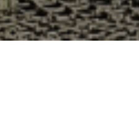
Pourquoi acheter vos huîtres à la
Cabane d’Adrien pour votre
livraison 48h à Crépol, Drôme ?
La Cabane d’Adrien s’engage à vous offrir une expérience
de haute qualité à chaque commande. Vous habitez Crépol
dans le département 26 ? Voici quelques raisons pour
lesquelles vous devriez choisir notre service de livraison
d'huîtres :