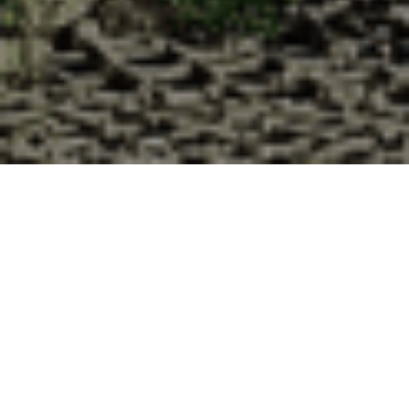
Pourquoi acheter vos huîtres à la
Cabane d’Adrien pour votre
livraison 48h à Dieulouard, Meurthe
et Moselle ?
La Cabane d’Adrien s’engage à vous offrir une expérience
de haute qualité à chaque commande. Vous habitez
Dieulouard dans le département 54 ? Voici quelques raisons
pour lesquelles vous devriez choisir notre service de