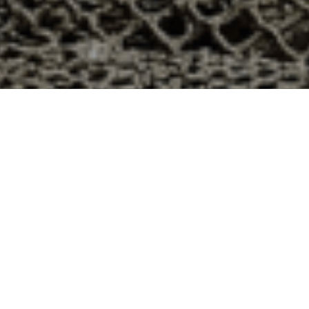
 à Einvaux, Meurthe et Moselle ?
artement 54 ? Voici quelques raisons pour lesquelles vous
ier
e qui produit ses huîtres sur l’île de Noirmoutier, en
t avec leur bourriche d’huîtres en souvenir de la
à la demande, nous avons décidé d’ouvrir la vente en
nts puissent profiter des saveurs iodées de l’île de