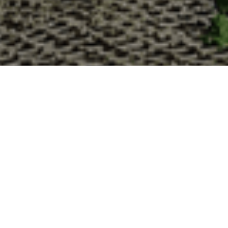
Pourquoi acheter vos huîtres à 
La Cabane d’Adrien s’engage à vous offrir une expérience
devriez choisir notre service de livraison d'huîtres :