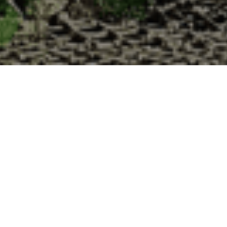
la Cabane d’Adrien pour votre livraison 48h
 de haute qualité à chaque commande. Vous habitez Einvaux dans le dép
1. Ostréiculteur sur l’île de Noirmout
La Cabane d’Adrien est une entreprise ostréicol
Vendée (85). Tous les ans, nos clients reparten
Cabane d’Adrien. Cette année, pour répondre 
ligne afin que tout au long de l’année, nos clie