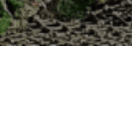
abane d’Adrien pour votre livraison 48h à 
?
 de haute qualité à chaque commande. Vous habitez Épiez-sur-Chiers da
uîtres :
1. Ostréiculteur sur l’île de Noirmout
La Cabane d’Adrien est une entreprise ostréicol