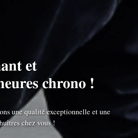
ant et
 heures chrono !
ons une qualité exceptionnelle et une
uîtres chez vous !