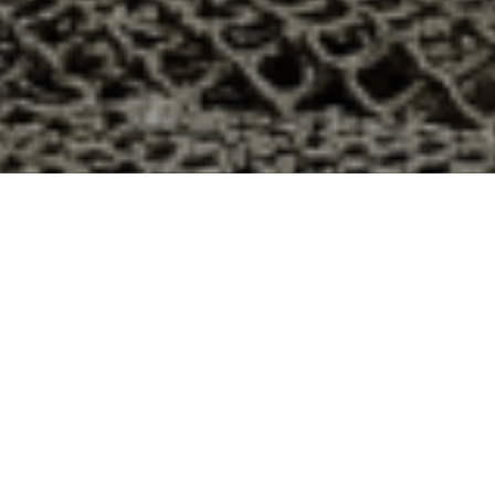
Épiez-sur-Chiers, Meurthe et Moselle
ns le département 54 ? Voici quelques raisons pour
ier
e qui produit ses huîtres sur l’île de Noirmoutier, en