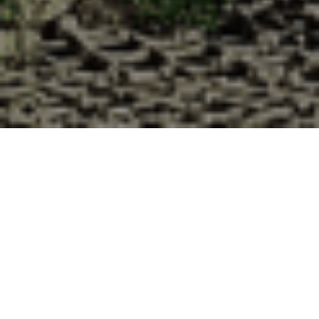
Pourquoi acheter vos huîtres à la
Cabane d’Adrien pour votre
livraison 48h à Favières, Eure-et-
Loir ?
La Cabane d’Adrien s’engage à vous offrir une expérience
de haute qualité à chaque commande. Vous habitez Favières
dans le département 28 ? Voici quelques raisons pour
lesquelles vous devriez choisir notre service de livraison