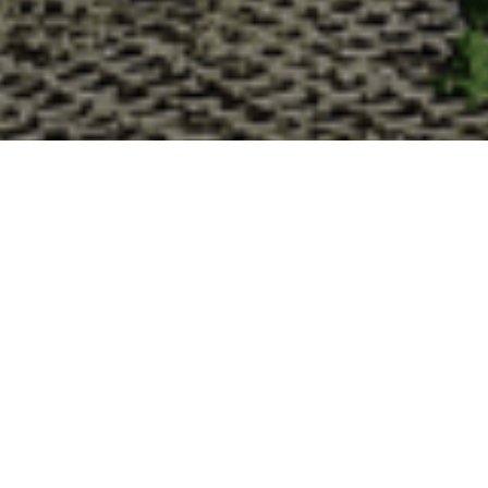
Pourquoi acheter vos huît
La Cabane d’Adrien s’engage à vous offrir une expérience
devriez choisir notre service de livraison d'huîtres :