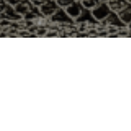
on 48h à Féniers, Creuse ?
rtement 23 ? Voici quelques raisons pour lesquelles vous
ier
e qui produit ses huîtres sur l’île de Noirmoutier, en
t avec leur bourriche d’huîtres en souvenir de la
à la demande, nous avons décidé d’ouvrir la vente en
nts puissent profiter des saveurs iodées de l’île de