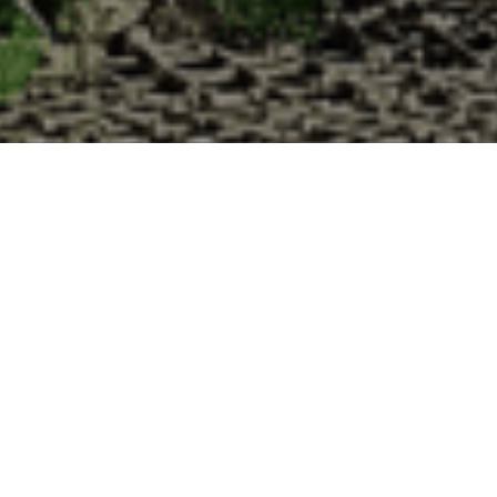
res à la Cabane d’Adrien pour votre livrais
 de haute qualité à chaque commande. Vous habitez Féniers dans le dépa
1. Ostréiculteur sur l’île de Noirmout
La Cabane d’Adrien est une entreprise ostréicol
Vendée (85). Tous les ans, nos clients reparten
Cabane d’Adrien. Cette année, pour répondre 
ligne afin que tout au long de l’année, nos clie