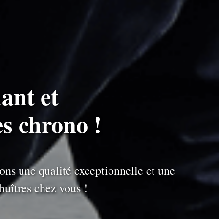
ant et
es chrono !
ons une qualité exceptionnelle et une
uîtres chez vous !