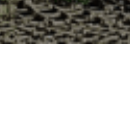
Pourquoi acheter vos huîtres à la
Cabane d’Adrien pour votre
livraison 48h à Foisches, Ardennes ?
La Cabane d’Adrien s’engage à vous offrir une expérience
de haute qualité à chaque commande. Vous habitez
Foisches dans le département 08 ? Voici quelques raisons
pour lesquelles vous devriez choisir notre service de
livraison d'huîtres :