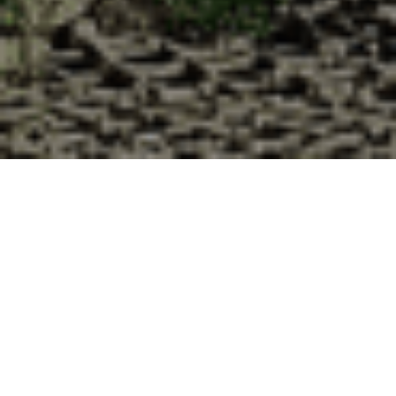
Pourquoi acheter vos huîtres à la
Cabane d’Adrien pour votre
livraison 48h à Fréménil, Meurthe et
Moselle ?
La Cabane d’Adrien s’engage à vous offrir une expérience
de haute qualité à chaque commande. Vous habitez
Fréménil dans le département 54 ? Voici quelques raisons
pour lesquelles vous devriez choisir notre service de