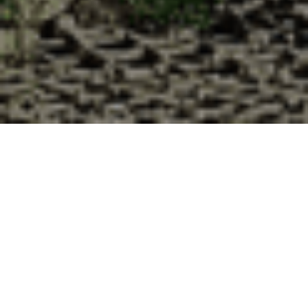
Pourquoi acheter vos huîtres à la
Cabane d’Adrien pour votre
livraison 48h à Gellenoncourt,
Meurthe et Moselle ?
La Cabane d’Adrien s’engage à vous offrir une expérience
de haute qualité à chaque commande. Vous habitez
Gellenoncourt dans le département 54 ? Voici quelques
raisons pour lesquelles vous devriez choisir notre service de