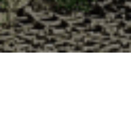
Pourquoi acheter vos huîtres à la
Cabane d’Adrien pour votre
livraison 48h à Germiny, Meurthe et
Moselle ?
La Cabane d’Adrien s’engage à vous offrir une expérience
de haute qualité à chaque commande. Vous habitez
Germiny dans le département 54 ? Voici quelques raisons
pour lesquelles vous devriez choisir notre service de