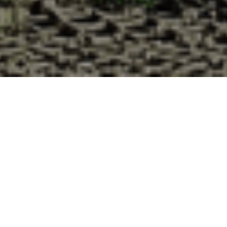
Pourquoi acheter vos huîtres à la
Cabane d’Adrien pour votre
livraison 48h à Germont, Ardennes ?
La Cabane d’Adrien s’engage à vous offrir une expérience
de haute qualité à chaque commande. Vous habitez
Germont dans le département 08 ? Voici quelques raisons
pour lesquelles vous devriez choisir notre service de
livraison d'huîtres :