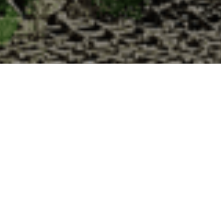
s à la Cabane d’Adrien pour votre livraison
de haute qualité à chaque commande. Vous habitez Gonfreville dans le 
1. Ostréiculteur sur l’île de Noirmout
La Cabane d’Adrien est une entreprise ostréicol
Vendée (85). Tous les ans, nos clients reparten
Cabane d’Adrien. Cette année, pour répondre 
ligne afin que tout au long de l’année, nos clie