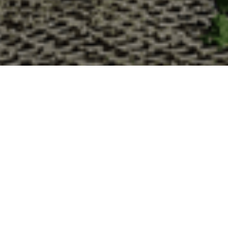
Pourquoi acheter vos huître
La Cabane d’Adrien s’engage à vous offrir une expérience 
vous devriez choisir notre service de livraison d'huîtres :