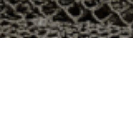
 48h à Gonfreville, Manche ?
département 50 ? Voici quelques raisons pour lesquelles
ier
e qui produit ses huîtres sur l’île de Noirmoutier, en
t avec leur bourriche d’huîtres en souvenir de la
à la demande, nous avons décidé d’ouvrir la vente en
nts puissent profiter des saveurs iodées de l’île de