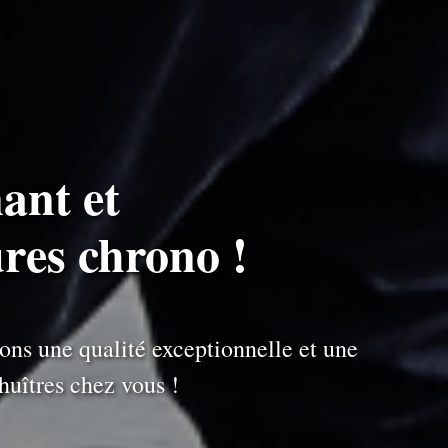
ant et
ures chrono !
ons une qualité exceptionnelle et une
uîtres chez vous !