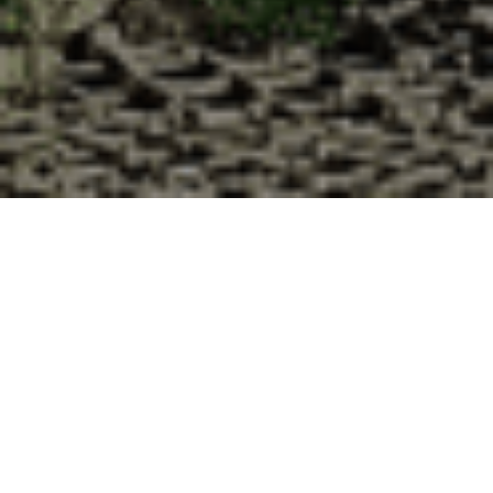
Pourquoi acheter vos huîtres à la
Cabane d’Adrien pour votre
livraison 48h à Gruyères, Ardennes
?
La Cabane d’Adrien s’engage à vous offrir une expérience
de haute qualité à chaque commande. Vous habitez
Gruyères dans le département 08 ? Voici quelques raisons
pour lesquelles vous devriez choisir notre service de