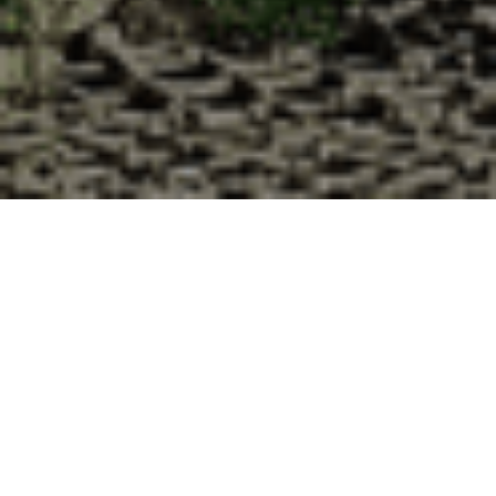
Pourquoi acheter vos huîtres à la
Cabane d’Adrien pour votre
livraison 48h à Guignicourt-sur-
Vence, Ardennes ?
La Cabane d’Adrien s’engage à vous offrir une expérience
de haute qualité à chaque commande. Vous habitez
Guignicourt-sur-Vence dans le département 08 ? Voici
quelques raisons pour lesquelles vous devriez choisir notre