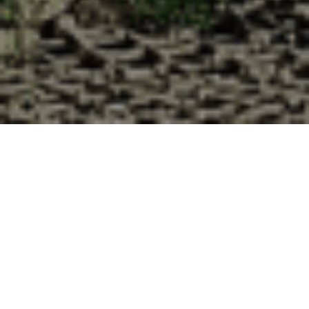
Pourquoi acheter vos huîtres à la
Cabane d’Adrien pour votre
livraison 48h à Han-devant-
Pierrepont, Meurthe et Moselle ?
La Cabane d’Adrien s’engage à vous offrir une expérience
de haute qualité à chaque commande. Vous habitez Han-
devant-Pierrepont dans le département 54 ? Voici quelques
raisons pour lesquelles vous devriez choisir notre service de