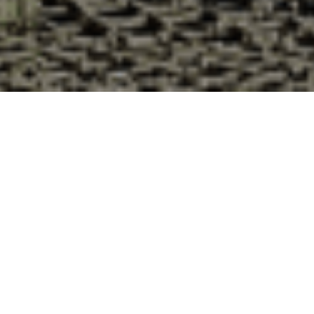
Pourquoi acheter vos huîtres à la
Cabane d’Adrien pour votre
livraison 48h à Hennezel, Vosges ?
La Cabane d’Adrien s’engage à vous offrir une expérience
de haute qualité à chaque commande. Vous habitez
Hennezel dans le département 88 ? Voici quelques raisons
pour lesquelles vous devriez choisir notre service de
livraison d'huîtres :