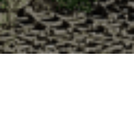
Pourquoi acheter vos huîtres à la
Cabane d’Adrien pour votre
livraison 48h à Horbourg-Wihr,
Haut-Rhin ?
La Cabane d’Adrien s’engage à vous offrir une expérience
de haute qualité à chaque commande. Vous habitez
Horbourg-Wihr dans le département 68 ? Voici quelques
raisons pour lesquelles vous devriez choisir notre service de