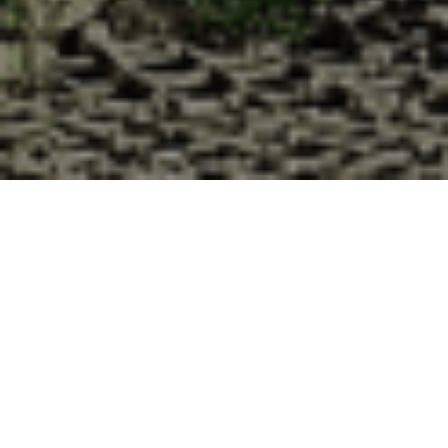
Pourquoi acheter vos huîtres à la
Cabane d’Adrien pour votre
livraison 48h à Houdelmont,
Meurthe et Moselle ?
La Cabane d’Adrien s’engage à vous offrir une expérience
de haute qualité à chaque commande. Vous habitez
Houdelmont dans le département 54 ? Voici quelques
raisons pour lesquelles vous devriez choisir notre service de