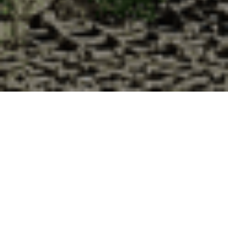
Pourquoi acheter vos huîtres à la
Cabane d’Adrien pour votre
livraison 48h à Houdreville,
Meurthe et Moselle ?
La Cabane d’Adrien s’engage à vous offrir une expérience
de haute qualité à chaque commande. Vous habitez
Houdreville dans le département 54 ? Voici quelques
raisons pour lesquelles vous devriez choisir notre service de