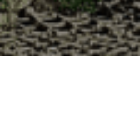
Pourquoi acheter vos huîtres à la
Cabane d’Adrien pour votre
livraison 48h à La Celle-sous-
Gouzon, Creuse ?
La Cabane d’Adrien s’engage à vous offrir une expérience
de haute qualité à chaque commande. Vous habitez La
Celle-sous-Gouzon dans le département 23 ? Voici
quelques raisons pour lesquelles vous devriez choisir notre