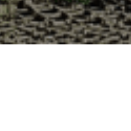
Pourquoi acheter vos huîtres à la
Cabane d’Adrien pour votre
livraison 48h à La Cellette, Creuse ?
La Cabane d’Adrien s’engage à vous offrir une expérience
de haute qualité à chaque commande. Vous habitez La
Cellette dans le département 23 ? Voici quelques raisons
pour lesquelles vous devriez choisir notre service de
livraison d'huîtres :